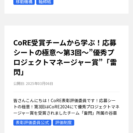
移動機構
軸締結
CoRE受賞チームから学ぶ！応募
シートの極意～第3回～”優秀プ
ロジェクトマネージャー賞”「雷
閃」
公開日:
2025年03月06日
皆さんこんにちは！CoRE表彰評価委員です！応募シー
トの極意！第3回はCoRE2024にて優秀プロジェクトマネ
ージャー賞を受賞されましたチーム「雷閃」所属の谷亜
生彩さんの応募シートを例に、ポイントを紹介していき
表彰評価委員公式
評価制度
ます！！！！CoREチーム紹介...