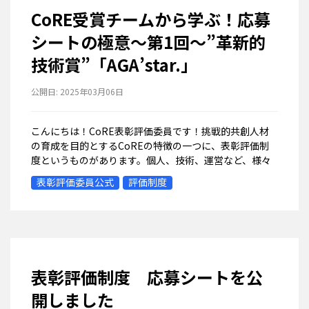
CoRE受賞チームから学ぶ！応募
シートの極意～第1回～”革新的
技術賞”「AGA’star.」
公開日:
2025年03月06日
こんにちは！CoRE表彰評価委員です！挑戦的共創人材
の育成を目的とするCoREの特徴の一つに、表彰評価制
度というものがあります。個人、技術、運営など、様々
な観点で設けられた賞に対し、自分たちが該当すると思
表彰評価委員公式
評価制度
う賞について審査＆表彰を受けることが...
表彰評価制度 応募シートを公
開しました