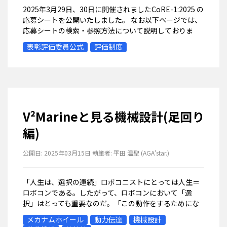
2025年3月29日、30日に開催されましたCoRE-1:2025 の
応募シートを公開いたしました。 なお以下ページでは、
応募シートの検索・参照方法について説明しておりま
す。こちらも合わせてご確認ください。https:...
表彰評価委員公式
評価制度
V²Marineと見る機械設計(足回り
編)
公開日:
2025年03月15日
執筆者:
平田 温聖
(AGA'star.)
「人生は、選択の連続」ロボコニストにとっては人生＝
ロボコンである。したがって、ロボコンにおいて「選
択」はとっても重要なのだ。「この動作をするためにな
んの機構を使おう？」「機構は決まったけどどんな構造
メカナムホイール
動力伝達
機械設計
にしよう？」「機構が完成したけど不安定だ。...