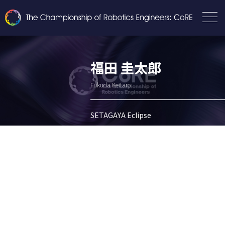
福田 圭太郎
Fukuda Keitaro
SETAGAYA Eclipse