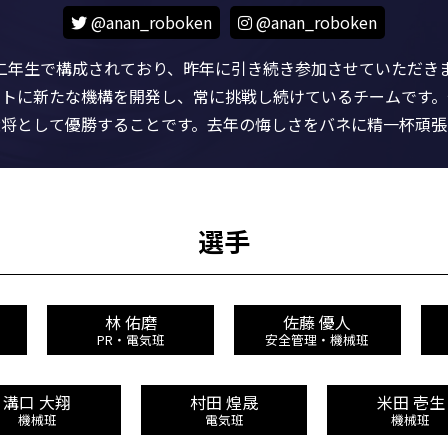
@anan_roboken
@anan_roboken
二年生で構成されており、昨年に引き続き参加させていただきます
ットに新たな機構を開発し、常に挑戦し続けているチームです。
大将として優勝することです。去年の悔しさをバネに精一杯頑張
選手
林 佑磨
佐藤 優人
PR・電気班
安全管理・機械班
溝口 大翔
村田 煌晟
米田 壱生
機械班
電気班
機械班