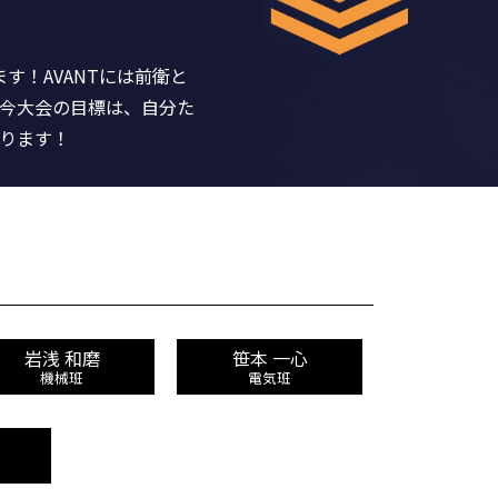
！AVANTには前衛と
今大会の目標は、自分た
ります！
岩浅 和磨
笹本 一心
機械班
電気班