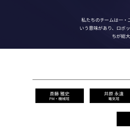
私たちのチームは一・
いう意味があり、ロボ
ちが総
斎藤 雅史
井原 永遠
PM・機械班
電気班