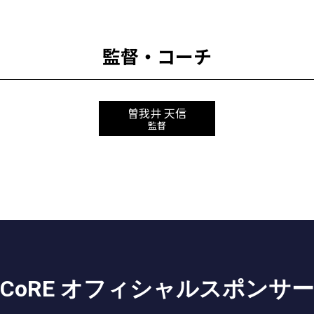
監督・コーチ
曽我井 天信
監督
CoRE オフィシャルスポンサー