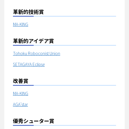
革新的技術賞
MA-KING
革新的アイデア賞
Tohoku Roboconist Union
SETAGAYA Eclipse
改善賞
MA-KING
AGA’star
優秀シューター賞